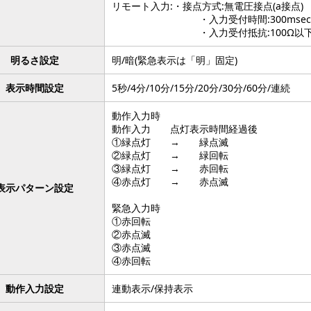
リモート入力:・接点方式:無電圧接点(a接点)
・入力受付時間:300msec
・入力受付抵抗:100Ω以
明るさ設定
明/暗(緊急表示は「明」固定)
表示時間設定
5秒/4分/10分/15分/20分/30分/60分/連続
動作入力時
動作入力 点灯表示時間経過後
①緑点灯 → 緑点滅
②緑点灯 → 緑回転
③緑点灯 → 赤回転
④赤点灯 → 赤点滅
表示パターン設定
緊急入力時
①赤回転
②赤点滅
③赤点滅
④赤回転
動作入力設定
連動表示/保持表示