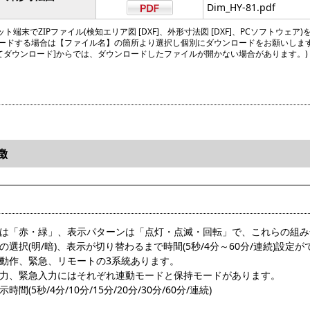
Dim_HY-81.pdf
ト端末でZIPファイル(検知エリア図 [DXF]、外形寸法図 [DXF]、PCソフトウェア)
ードする場合は【ファイル名】の箇所より選択し個別にダウンロードをお願いしま
してダウンロード]からでは、ダウンロードしたファイルが開かない場合があります。)
徴
色は「赤・緑」、表示パターンは「点灯・点滅・回転」で、これらの組み
の選択(明/暗)、表示が切り替わるまで時間(5秒/4分～60分/連続)設定
は動作、緊急、リモートの3系統あります。
入力、緊急入力にはそれぞれ連動モードと保持モードがあります。
時間(5秒/4分/10分/15分/20分/30分/60分/連続)