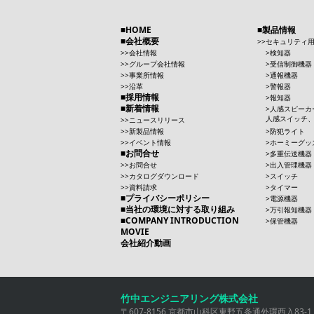
HOME
製品情報
会社概要
セキュリティ
会社情報
検知器
グループ会社情報
受信制御機器
事業所情報
通報機器
沿革
警報器
採用情報
報知器
新着情報
人感スピーカ
人感スイッチ
ニュースリリース
新製品情報
防犯ライト
イベント情報
ホーミーグッ
お問合せ
多重伝送機器
お問合せ
出入管理機器
カタログダウンロード
スイッチ
資料請求
タイマー
プライバシーポリシー
電源機器
当社の環境に対する取り組み
万引報知機器
COMPANY INTRODUCTION
保管機器
MOVIE
会社紹介動画
竹中エンジニアリング株式会社
〒607-8156 京都市山科区東野五条通外環西入83-1 TEL 0