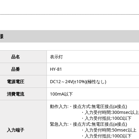
様
品名
表示灯
品番
HY-81
電源電圧
DC12～24V(±10%)(極性なし)
消費電流
100mA以下
動作入力:・接点方式:無電圧接点(a接点)
・入力受付時間:300msec以上
・入力受付抵抗:100Ω以下
緊急入力:・接点方式:無電圧接点(a接点)
入力端子
・入力受付時間:50msec以上
・入力受付抵抗:100Ω以下