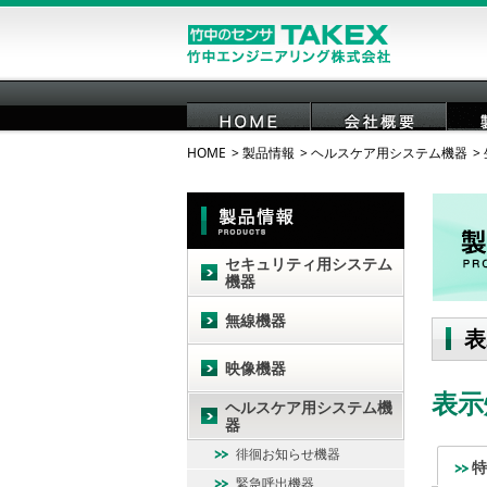
HOME
製品情報
ヘルスケア用システム機器
HOME
会社概要
セキュリティ用システム
機器
無線機器
表
映像機器
表示
ヘルスケア用システム機
器
徘徊お知らせ機器
特
緊急呼出機器