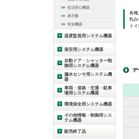
生活安心機器
各種
表示盤
乳白
安全機器
トイ
温度監視用システム機器
保安用システム機器
自動ドア・シャッター制
御用システム機器
デ
漏水センサ用システム機
器
車両・道路・交通・駐車
場用システム機器
環境保全用システム機器
その他情報・制御用シス
テム機器
販売終了品