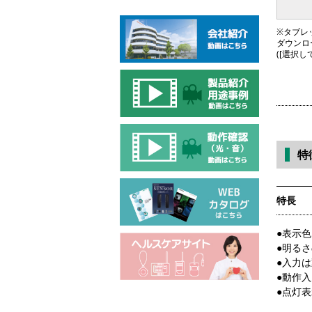
※タブレッ
ダウンロ
([選択
特
特長
●表示
●明るさ
●入力
●動作
●点灯表示