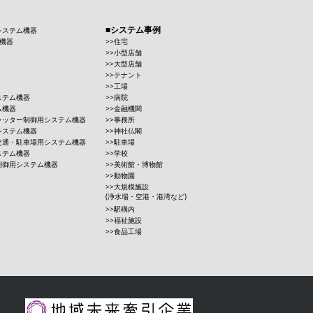
システム事例
システム機器
機器
住宅
小型店舗
大型店舗
テナント
工場
ステム機器
病院
ム機器
金融機関
ャッター制御用システム機器
事務所
システム機器
神社仏閣
交通・駐車場用システム機器
駐車場
ステム機器
学校
制御用システム機器
美術館・博物館
動物園
大規模施設
(浄水場・空港・港湾など)
駅構内
福祉施設
食品工場