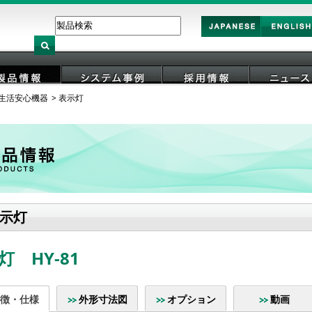
Japan
English
生活安心機器
表示灯
製品情報
システム事例
採用情報
ニュース
示灯
灯 HY-81
徴・仕様
外形寸法図
オプション
動画