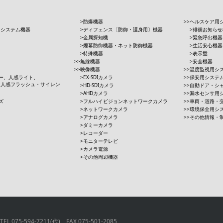
防爆機器
ヘルスケア用
用システム機器
ディフェンス〔防御・護身用〕機器
徘徊お知らせ
金属探知機
緊急呼出機器
煙幕防御機器・ネット防御機器
生活安心機器
特殊機器
表示盤
無線機器
安全機器
映像機器
温度監視用シ
ー、人感ライト、
EX-SDIカメラ
保安用システ
、人感フラッシュ・サイレン
HD-SDIカメラ
自動ドア・シ
AHDカメラ
漏水センサ用
ズ
フルハイビジョンネットワークカメラ
車両・道路・
ネットワークカメラ
環境保全用シ
アナログカメラ
その他情報・
ダミーカメラ
レコーダー
モニターテレビ
カメラ電源
その他周辺機器
75-594-7211(代) FAX 075-501-2085