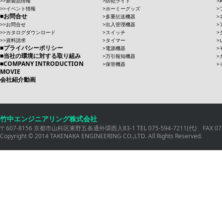
新製品情報
防犯ライト
イベント情報
ホーミーグッズ
お問合せ
多重伝送機器
お問合せ
出入管理機器
カタログダウンロード
スイッチ
資料請求
タイマー
プライバシーポリシー
電源機器
当社の環境に対する取り組み
万引報知機器
COMPANY INTRODUCTION
保管機器
MOVIE
会社紹介動画
竹中エンジニアリング株式会社
〒607-8156 京都市山科区東野五条通外環西入83-1 TEL 075-594-7211(代) FAX 075
Copyright © 2014 TAKENAKA ENGINEERING CO.,LTD. All Rights Reserved.