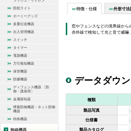
ラッシュ・サイレン
防犯ライト
特徴・仕様
外形寸法
ホーミーグッズ
多重伝送機器
窓やフェンスなどの境界線から
出入管理機器
赤外線で検知して光と音で威嚇
スイッチ
タイマー
電源機器
万引報知機器
保管機器
データダウン
防爆機器
ディフェンス機器 〔防
御・護身用〕
金属探知器
種類
煙幕防御機器・ネット防御
製品写真
機器
特殊機器
仕様書
製品カタログ
無線機器