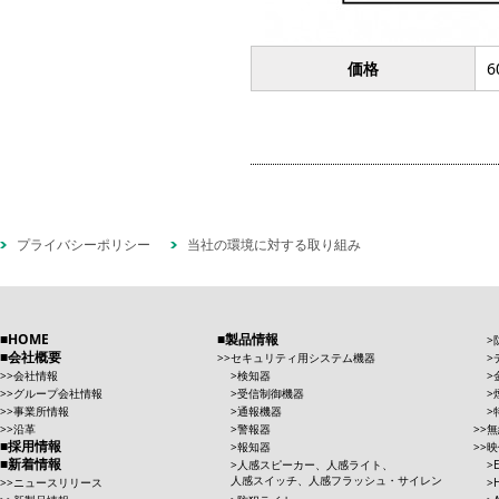
価格
6
プライバシーポリシー
当社の環境に対する取り組み
HOME
製品情報
会社概要
セキュリティ用システム機器
会社情報
検知器
グループ会社情報
受信制御機器
事業所情報
通報機器
沿革
警報器
無
採用情報
報知器
映
新着情報
人感スピーカー、人感ライト、
人感スイッチ、人感フラッシュ・サイレン
ニュースリリース