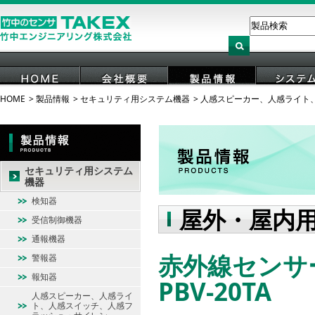
HOME
製品情報
セキュリティ用システム機器
人感スピーカー、人感ライト
HOME
会社概要
製品情報
システ
セキュリティ用システム
機器
検知器
屋外・屋内
受信制御機器
通報機器
赤外線セン
警報器
報知器
PBV-20TA
人感スピーカー、人感ライ
ト、人感スイッチ、人感フ