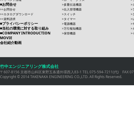
お問合せ
多重伝送機器
お問合せ
出入管理機器
カタログダウンロード
スイッチ
資料請求
タイマー
プライバシーポリシー
電源機器
当社の環境に対する取り組み
万引報知機器
COMPANY INTRODUCTION
保管機器
MOVIE
会社紹介動画
竹中エンジニアリング株式会社
〒607-8156 京都市山科区東野五条通外環西入83-1 TEL 075-594-7211(代) FAX 075
Copyright © 2014 TAKENAKA ENGINEERING CO.,LTD. All Rights Reserved.