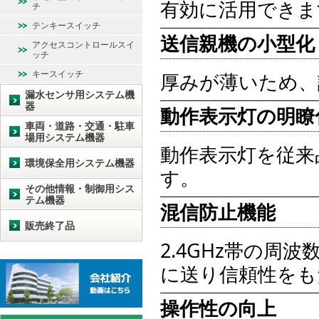
有効に活用できま
チ
テンキースイッチ
送信親機の小型化
アクセスコントロールスイ
ッチ
キースイッチ
厚みが薄いため、
漏水センサ用システム機
器
動作表示灯の明瞭
車両・道路・交通・駐車
場用システム機器
動作表示灯を従来
環境保全用システム機器
す。
その他情報・制御用シス
テム機器
混信防止機能
販売終了品
2.4GHz帯の周
に送り信頼性をも
操作性の向上