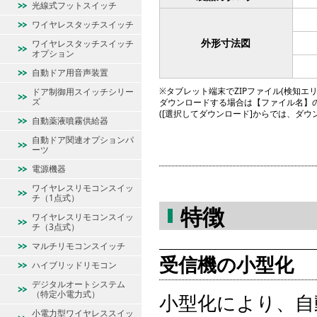
光線式フットスイッチ
ワイヤレスタッチスイッチ
外形寸法図
ワイヤレスタッチスイッチ
オプション
自動ドア用音声装置
※タブレット端末でZIPファイル(検知エリア図
ドア制御用スイッチシリー
ズ
ダウンロードする場合は【ファイル名】
([選択してダウンロード]からでは、ダ
自動薬液噴霧供給器
自動ドア関連オプションパ
ーツ
電源機器
ワイヤレスリモコンスイッ
チ（1点式）
特徴
ワイヤレスリモコンスイッ
チ（3点式）
マルチリモコンスイッチ
受信機の小型化
ハイブリッドリモコン
デジタルオートシステム
（特定小電力式）
小型化により、自
小電力型ワイヤレススイッ