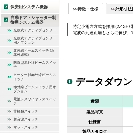
保安用システム機器
特徴・仕様
外形寸法
自動ドア・シャッター制
御用システム機器
特定小電力方式を採用!(2.4GHz
光線式アクティブセンサー
電波の到達距離もさらに伸び、
光線式アクティブセンサー
用オプション
赤外線ビームスイッチ (近
赤外線式)
防爆型赤外線ビームスイッ
チ
ヒーター付赤外線ビームス
データダウン
イッチ
赤外線ビームスイッチ用オ
プション
電池レスワイヤレススイッ
種類
チ
非接触スイッチ
製品写真
超音波スイッチ
仕様書
マットスイッチ
製品カタログ