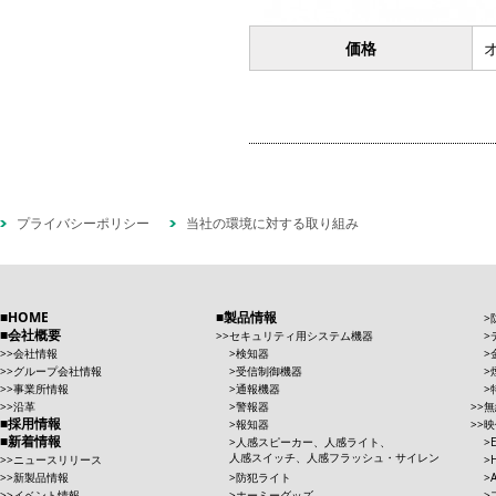
価格
プライバシーポリシー
当社の環境に対する取り組み
HOME
製品情報
会社概要
セキュリティ用システム機器
会社情報
検知器
グループ会社情報
受信制御機器
事業所情報
通報機器
沿革
警報器
無
採用情報
報知器
映
新着情報
人感スピーカー、人感ライト、
人感スイッチ、人感フラッシュ・サイレン
ニュースリリース
新製品情報
防犯ライト
イベント情報
ホーミーグッズ