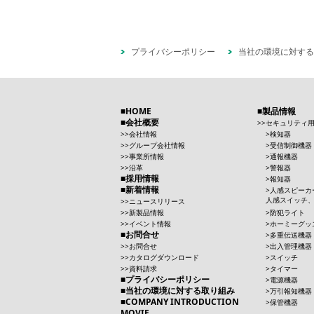
プライバシーポリシー
当社の環境に対する
HOME
製品情報
会社概要
セキュリティ
会社情報
検知器
グループ会社情報
受信制御機器
事業所情報
通報機器
沿革
警報器
採用情報
報知器
新着情報
人感スピーカ
人感スイッチ
ニュースリリース
新製品情報
防犯ライト
イベント情報
ホーミーグッ
お問合せ
多重伝送機器
お問合せ
出入管理機器
カタログダウンロード
スイッチ
資料請求
タイマー
プライバシーポリシー
電源機器
当社の環境に対する取り組み
万引報知機器
COMPANY INTRODUCTION
保管機器
MOVIE