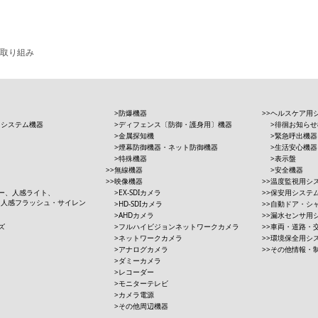
取り組み
防爆機器
ヘルスケア用
用システム機器
ディフェンス〔防御・護身用〕機器
徘徊お知らせ
金属探知機
緊急呼出機器
煙幕防御機器・ネット防御機器
生活安心機器
特殊機器
表示盤
無線機器
安全機器
映像機器
温度監視用シ
ー、人感ライト、
EX-SDIカメラ
保安用システ
、人感フラッシュ・サイレン
HD-SDIカメラ
自動ドア・シ
AHDカメラ
漏水センサ用
ズ
フルハイビジョンネットワークカメラ
車両・道路・
ネットワークカメラ
環境保全用シ
アナログカメラ
その他情報・
ダミーカメラ
レコーダー
モニターテレビ
カメラ電源
その他周辺機器