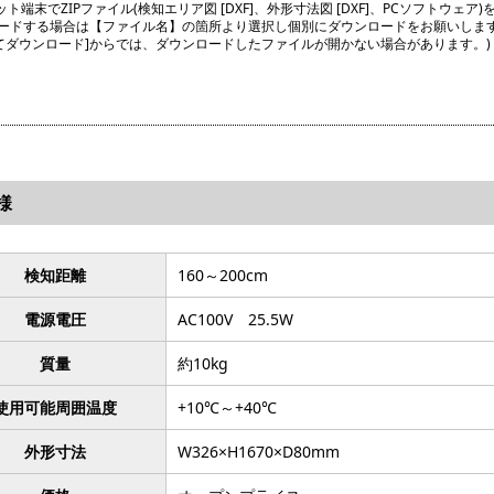
ト端末でZIPファイル(検知エリア図 [DXF]、外形寸法図 [DXF]、PCソフトウェア)
ードする場合は【ファイル名】の箇所より選択し個別にダウンロードをお願いしま
してダウンロード]からでは、ダウンロードしたファイルが開かない場合があります。)
様
検知距離
160～200cm
電源電圧
AC100V 25.5W
質量
約10kg
使用可能周囲温度
+10℃～+40℃
外形寸法
W326×H1670×D80mm