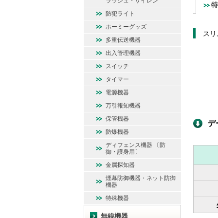
ラッシュ・サイレン
特
防犯ライト
ホーミーグッズ
スリ
多重伝送機器
出入管理機器
スイッチ
タイマー
電源機器
万引報知機器
保管機器
デ
防爆機器
ディフェンス機器 〔防
御・護身用〕
金属探知器
煙幕防御機器・ネット防御
機器
特殊機器
無線機器