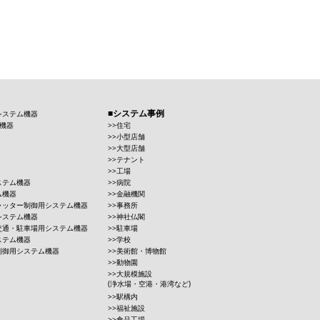
システム事例
システム機器
機器
住宅
小型店舗
大型店舗
テナント
工場
ステム機器
病院
ム機器
金融機関
ャッター制御用システム機器
事務所
システム機器
神社仏閣
交通・駐車場用システム機器
駐車場
ステム機器
学校
制御用システム機器
美術館・博物館
動物園
大規模施設
(浄水場・空港・港湾など)
駅構内
福祉施設
食品工場