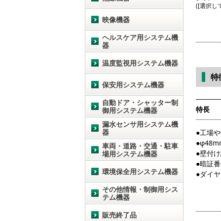
([選択
映像機器
ヘルスケア用システム機
器
温度監視用システム機器
特
保安用システム機器
自動ドア・シャッター制
特長
御用システム機器
漏水センサ用システム機
器
●工場
●φ4
車両・道路・交通・駐車
●壁付
場用システム機器
●暗証番
環境保全用システム機器
●ダイ
その他情報・制御用シス
テム機器
販売終了品