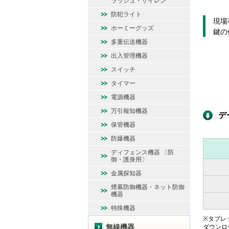
ラッシュ・サイレン
防犯ライト
現場
ホーミーグッズ
鍵の
多重伝送機器
出入管理機器
スイッチ
タイマー
電源機器
万引報知機器
デ
保管機器
防爆機器
ディフェンス機器 〔防
御・護身用〕
金属探知器
煙幕防御機器・ネット防御
機器
特殊機器
※タブレッ
無線機器
ダウンロ