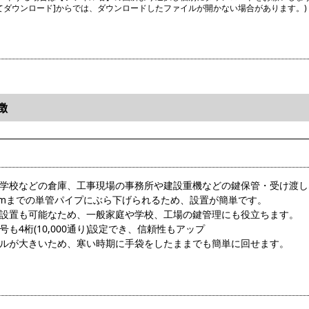
してダウンロード]からでは、ダウンロードしたファイルが開かない場合があります。)
徴
や学校などの倉庫、工事現場の事務所や建設重機などの鍵保管・受け渡
8mmまでの単管パイプにぶら下げられるため、設置が簡単です。
け設置も可能なため、一般家庭や学校、工場の鍵管理にも役立ちます。
号も4桁(10,000通り)設定でき、信頼性もアップ
ヤルが大きいため、寒い時期に手袋をしたままでも簡単に回せます。