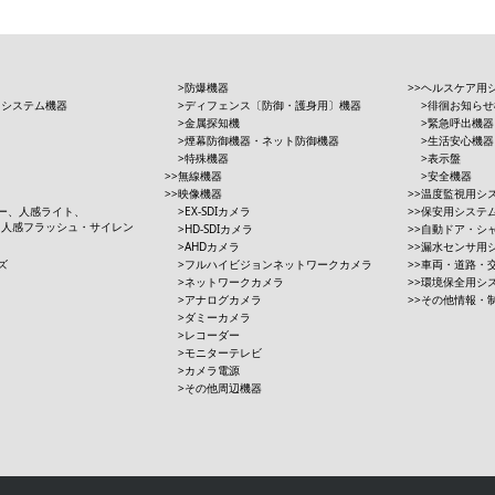
防爆機器
ヘルスケア用
用システム機器
ディフェンス〔防御・護身用〕機器
徘徊お知らせ
金属探知機
緊急呼出機器
煙幕防御機器・ネット防御機器
生活安心機器
特殊機器
表示盤
無線機器
安全機器
映像機器
温度監視用シ
ー、人感ライト、
EX-SDIカメラ
保安用システ
、人感フラッシュ・サイレン
HD-SDIカメラ
自動ドア・シ
AHDカメラ
漏水センサ用
ズ
フルハイビジョンネットワークカメラ
車両・道路・
ネットワークカメラ
環境保全用シ
アナログカメラ
その他情報・
ダミーカメラ
レコーダー
モニターテレビ
カメラ電源
その他周辺機器