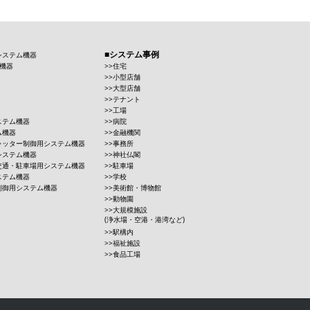
システム事例
システム機器
機器
住宅
小型店舗
大型店舗
テナント
工場
ステム機器
病院
ム機器
金融機関
ャッター制御用システム機器
事務所
システム機器
神社仏閣
交通・駐車場用システム機器
駐車場
ステム機器
学校
制御用システム機器
美術館・博物館
動物園
大規模施設
(浄水場・空港・港湾など)
駅構内
福祉施設
食品工場