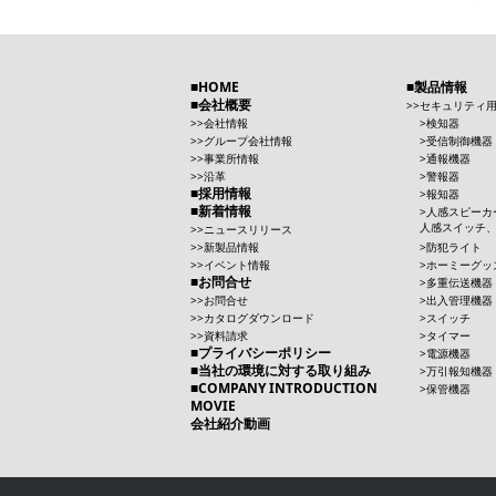
HOME
製品情報
会社概要
セキュリティ
会社情報
検知器
グループ会社情報
受信制御機器
事業所情報
通報機器
沿革
警報器
採用情報
報知器
新着情報
人感スピーカ
人感スイッチ
ニュースリリース
新製品情報
防犯ライト
イベント情報
ホーミーグッ
お問合せ
多重伝送機器
お問合せ
出入管理機器
カタログダウンロード
スイッチ
資料請求
タイマー
プライバシーポリシー
電源機器
当社の環境に対する取り組み
万引報知機器
COMPANY INTRODUCTION
保管機器
MOVIE
会社紹介動画