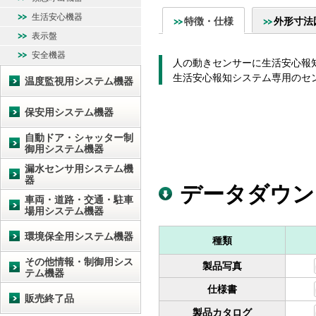
生活安心機器
特徴・仕様
外形寸法
表示盤
安全機器
人の動きセンサーに生活安心報
生活安心報知システム専用のセン
温度監視用システム機器
保安用システム機器
自動ドア・シャッター制
御用システム機器
漏水センサ用システム機
器
データダウン
車両・道路・交通・駐車
場用システム機器
環境保全用システム機器
種類
その他情報・制御用シス
製品写真
テム機器
仕様書
販売終了品
製品カタログ