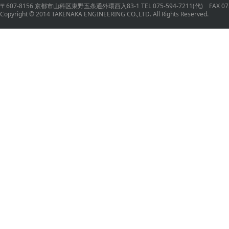
〒607-8156 京都市山科区東野五条通外環西入83-1 TEL 075-594-7211(代) FAX 075
Copyright © 2014 TAKENAKA ENGINEERING CO.,LTD. All Rights Reserved.