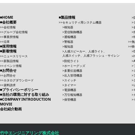
HOME
製品情報
会社概要
セキュリティ用システム機器
会社情報
検知器
グループ会社情報
受信制御機器
事業所情報
通報機器
沿革
警報器
無
採用情報
報知器
映
新着情報
人感スピーカー、人感ライト、
人感スイッチ、人感フラッシュ・サイレン
ニュースリリース
新製品情報
防犯ライト
イベント情報
ホーミーグッズ
お問合せ
多重伝送機器
お問合せ
出入管理機器
カタログダウンロード
スイッチ
資料請求
タイマー
プライバシーポリシー
電源機器
当社の環境に対する取り組み
万引報知機器
COMPANY INTRODUCTION
保管機器
MOVIE
会社紹介動画
竹中エンジニアリング株式会社