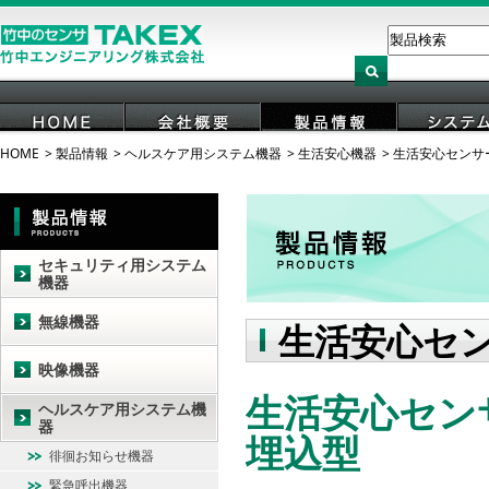
HOME
製品情報
ヘルスケア用システム機器
生活安心機器
生活安心センサ
HOME
会社概要
製品情報
システ
セキュリティ用システム
機器
無線機器
生活安心セ
映像機器
生活安心センサ
ヘルスケア用システム機
器
埋込型
徘徊お知らせ機器
緊急呼出機器