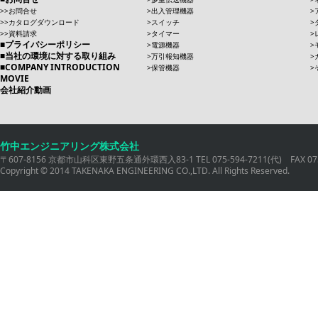
お問合せ
出入管理機器
カタログダウンロード
スイッチ
資料請求
タイマー
プライバシーポリシー
電源機器
当社の環境に対する取り組み
万引報知機器
COMPANY INTRODUCTION
保管機器
MOVIE
会社紹介動画
竹中エンジニアリング株式会社
〒607-8156 京都市山科区東野五条通外環西入83-1 TEL 075-594-7211(代) FAX 075
Copyright © 2014 TAKENAKA ENGINEERING CO.,LTD. All Rights Reserved.