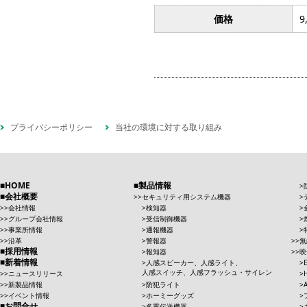
価格
9
プライバシーポリシー
当社の環境に対する取り組み
HOME
製品情報
会社概要
セキュリティ用システム機器
会社情報
検知器
グループ会社情報
受信制御機器
事業所情報
通報機器
沿革
警報器
無
採用情報
報知器
映
新着情報
人感スピーカー、人感ライト、
人感スイッチ、人感フラッシュ・サイレン
ニュースリリース
新製品情報
防犯ライト
イベント情報
ホーミーグッズ
お問合せ
多重伝送機器