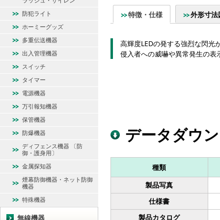
ラッシュ・サイレン
防犯ライト
特徴・仕様
外形寸法
ホーミーグッズ
多重伝送機器
高輝度LEDの発する強烈な閃光
出入管理機器
侵入者への威嚇や異常発生の表
スイッチ
タイマー
電源機器
万引報知機器
保管機器
データダウン
防爆機器
ディフェンス機器 〔防
御・護身用〕
金属探知器
種類
煙幕防御機器・ネット防御
製品写真
機器
特殊機器
仕様書
製品カタログ
無線機器