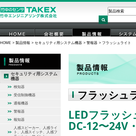
HOME
製品情報
セキュリティ用システム機器
警報器
フラッシュライト
HOME
会社概要
製品情報
システ
セキュリティ用システム
機器
検知器
フラッシュ
受信制御機器
通報機器
LEDフラッシ
警報器
報知器
DC-12〜24
人感スピーカー、人感ライ
ト、人感スイッチ、人感フ