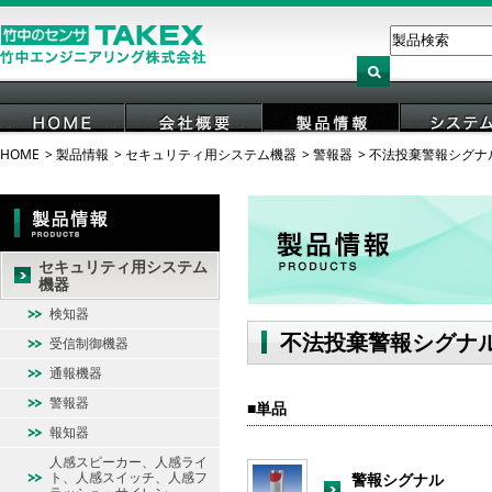
HOME
製品情報
セキュリティ用システム機器
警報器
不法投棄警報シグナ
HOME
会社概要
製品情報
システ
セキュリティ用システム
機器
検知器
不法投棄警報シグナ
受信制御機器
通報機器
警報器
単品
報知器
人感スピーカー、人感ライ
ト、人感スイッチ、人感フ
警報シグナル