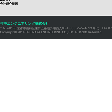
会社紹介動画
竹中エンジニアリング株式会社
〒607-8156 京都市山科区東野五条通外環西入83-1 TEL 075-594-7211(代) FAX 075
Copyright © 2014 TAKENAKA ENGINEERING CO.,LTD. All Rights Reserved.