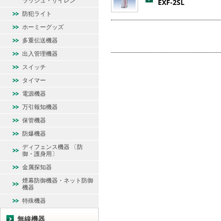
ラッシュ・サイレン
EXF-2SL
防犯ライト
ホーミーグッズ
多重伝送機器
出入管理機器
スイッチ
タイマー
電源機器
万引報知機器
保管機器
防爆機器
ディフェンス機器 〔防
御・護身用〕
金属探知器
煙幕防御機器・ネット防御
機器
特殊機器
無線機器