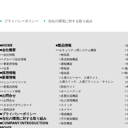
プライバシーポリシー
当社の環境に対する取り組み
HOME
製品情報
会社概要
セキュリティ用システム機器
会社情報
検知器
グループ会社情報
受信制御機器
事業所情報
通報機器
沿革
警報器
無
採用情報
報知器
映
新着情報
人感スピーカー、人感ライト、
人感スイッチ、人感フラッシュ・サイレン
ニュースリリース
新製品情報
防犯ライト
イベント情報
ホーミーグッズ
お問合せ
多重伝送機器
お問合せ
出入管理機器
カタログダウンロード
スイッチ
資料請求
タイマー
プライバシーポリシー
電源機器
当社の環境に対する取り組み
万引報知機器
COMPANY INTRODUCTION
保管機器
MOVIE