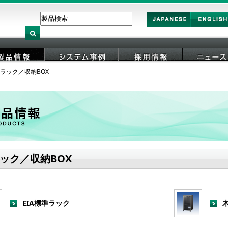
Japan
English
ラック／収納BOX
製品情報
システム事例
採用情報
ニュース
ック／収納BOX
EIA標準ラック