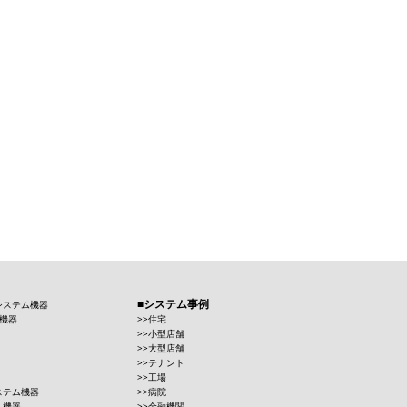
システム事例
システム機器
機器
住宅
小型店舗
大型店舗
テナント
工場
ステム機器
病院
ム機器
金融機関