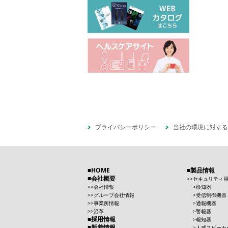
プライバシーポリシー
当社の環境に対する
HOME
製品情報
会社概要
セキュリティ
会社情報
検知器
グループ会社情報
受信制御機器
事業所情報
通報機器
沿革
警報器
採用情報
報知器
新着情報
人感スピーカ