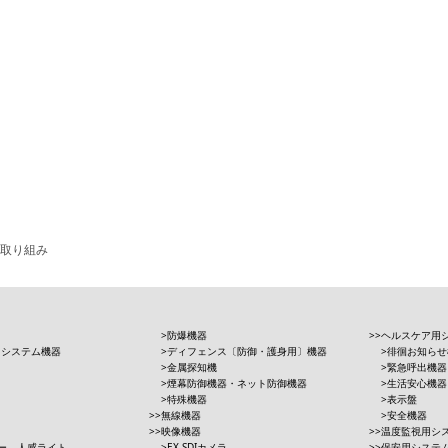
取り組み
防爆機器
ヘルスケア用
用システム機器
ディフェンス〔防御・護身用〕機器
徘徊お知らせ
金属探知機
緊急呼出機器
煙幕防御機器・ネット防御機器
生活安心機器
特殊機器
表示盤
無線機器
安全機器
映像機器
温度監視用シ
ー、人感ライト、
EX-SDIカメラ
保安用システ