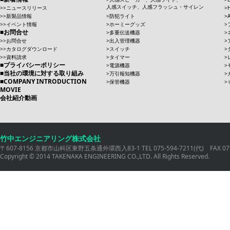
人感スイッチ、人感フラッシュ・サイレン
ニュースリリース
新製品情報
防犯ライト
イベント情報
ホーミーグッズ
お問合せ
多重伝送機器
お問合せ
出入管理機器
カタログダウンロード
スイッチ
資料請求
タイマー
プライバシーポリシー
電源機器
当社の環境に対する取り組み
万引報知機器
COMPANY INTRODUCTION
保管機器
MOVIE
会社紹介動画
竹中エンジニアリング株式会社
〒607-8156 京都市山科区東野五条通外環西入83-1 TEL 075-594-7211(代) FAX 075
Copyright © 2014 TAKENAKA ENGINEERING CO.,LTD. All Rights Reserved.