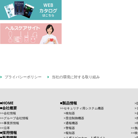
プライバシーポリシー
当社の環境に対する取り組み
HOME
製品情報
会社概要
セキュリティ用システム機器
会社情報
検知器
グループ会社情報
受信制御機器
事業所情報
通報機器
沿革
警報器
無
採用情報
報知器
映
新着情報
人感スピーカー、人感ライト、