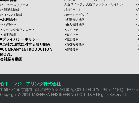
人感スイッチ、人感フラッシュ・サイレン
ニュースリリース
新製品情報
防犯ライト
イベント情報
ホーミーグッズ
お問合せ
多重伝送機器
お問合せ
出入管理機器
カタログダウンロード
スイッチ
資料請求
タイマー
プライバシーポリシー
電源機器
当社の環境に対する取り組み
万引報知機器
COMPANY INTRODUCTION
保管機器
MOVIE
会社紹介動画
竹中エンジニアリング株式会社
〒607-8156 京都市山科区東野五条通外環西入83-1 TEL 075-594-7211(代) FAX 075
Copyright © 2014 TAKENAKA ENGINEERING CO.,LTD. All Rights Reserved.