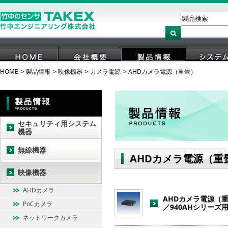
HOME
製品情報
映像機器
カメラ電源
AHDカメラ電源（重畳）
HOME
会社概要
製品情報
システ
セキュリティ用システム
機器
無線機器
AHDカメラ電源（重
映像機器
AHDカメラ
AHDカメラ電源（重畳
PoCカメラ
／940AHシリーズ
ネットワークカメラ