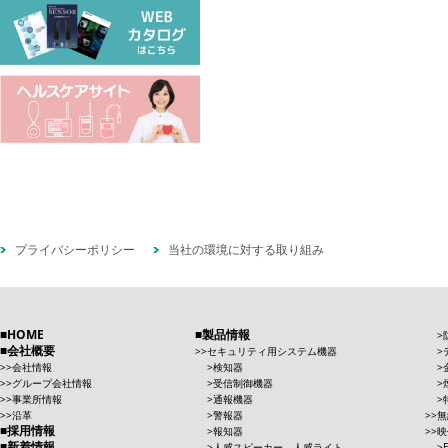
プライバシーポリシー
当社の環境に対する取り組み
HOME
製品情報
会社概要
セキュリティ用システム機器
会社情報
検知器
グループ会社情報
受信制御機器
事業所情報
通報機器
沿革
警報器
無
採用情報
報知器
映
新着情報
人感スピーカー、人感ライト、