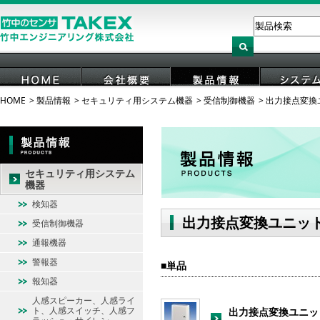
HOME
製品情報
セキュリティ用システム機器
受信制御機器
出力接点変換
HOME
会社概要
製品情報
システ
セキュリティ用システム
機器
検知器
出力接点変換ユニッ
受信制御機器
通報機器
警報器
単品
報知器
人感スピーカー、人感ライ
ト、人感スイッチ、人感フ
出力接点変換ユニッ