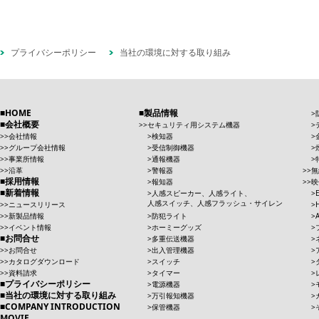
プライバシーポリシー
当社の環境に対する取り組み
HOME
製品情報
会社概要
セキュリティ用システム機器
会社情報
検知器
グループ会社情報
受信制御機器
事業所情報
通報機器
沿革
警報器
無
採用情報
報知器
映
新着情報
人感スピーカー、人感ライト、
人感スイッチ、人感フラッシュ・サイレン
ニュースリリース
新製品情報
防犯ライト
イベント情報
ホーミーグッズ
お問合せ
多重伝送機器
お問合せ
出入管理機器
カタログダウンロード
スイッチ
資料請求
タイマー
プライバシーポリシー
電源機器
当社の環境に対する取り組み
万引報知機器
COMPANY INTRODUCTION
保管機器
MOVIE