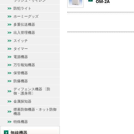
ラッシュ・サイレン
OM-2A
防犯ライト
ホーミーグッズ
多重伝送機器
出入管理機器
スイッチ
タイマー
電源機器
万引報知機器
保管機器
防爆機器
ディフェンス機器 〔防
御・護身用〕
金属探知器
煙幕防御機器・ネット防御
機器
特殊機器
無線機器