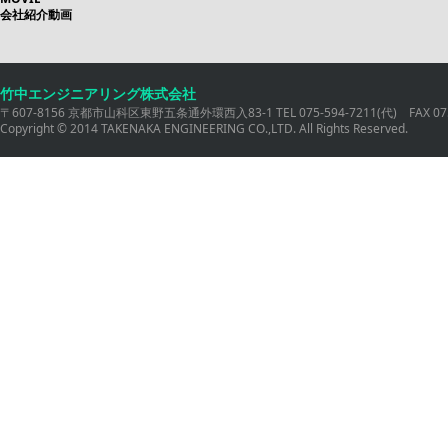
会社紹介動画
竹中エンジニアリング株式会社
〒607-8156 京都市山科区東野五条通外環西入83-1 TEL 075-594-7211(代) FAX 075
Copyright © 2014 TAKENAKA ENGINEERING CO.,LTD. All Rights Reserved.