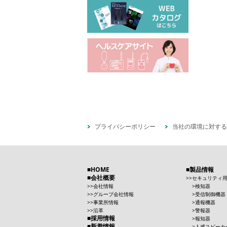
プライバシーポリシー
当社の環境に対する
HOME
製品情報
会社概要
セキュリティ
会社情報
検知器
グループ会社情報
受信制御機器
事業所情報
通報機器
沿革
警報器
採用情報
報知器
新着情報
人感スピーカ