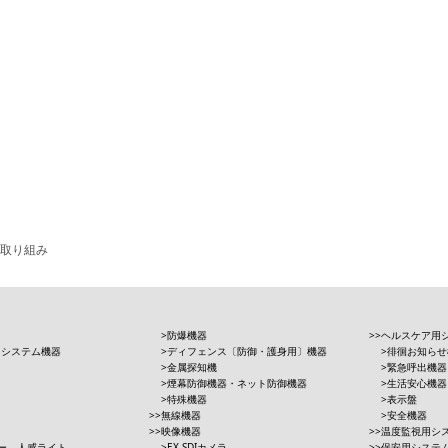
取り組み
防爆機器
ヘルスケア用
用システム機器
ディフェンス〔防御・護身用〕機器
徘徊お知らせ
金属探知機
緊急呼出機器
煙幕防御機器・ネット防御機器
生活安心機器
特殊機器
表示盤
無線機器
安全機器
映像機器
温度監視用シ
ー、人感ライト、
EX-SDIカメラ
保安用システ