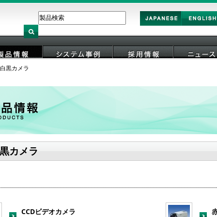
Japan
English
白黒カメラ
製品情報
システム事例
採用情報
ニュース
黒カメラ
CCDビデオカメラ