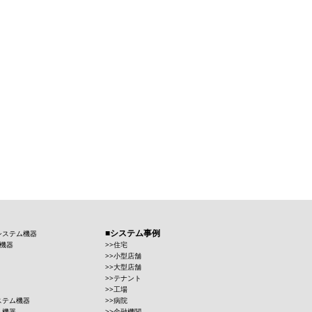
システム事例
システム機器
機器
住宅
小型店舗
大型店舗
テナント
工場
ステム機器
病院
ム機器
金融機関