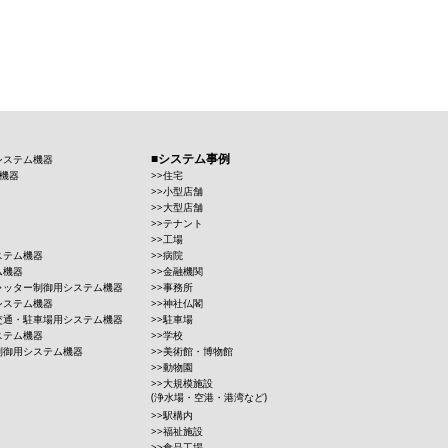
システム事例
システム機器
機器
住宅
小型店舗
大型店舗
テナント
工場
ステム機器
病院
ム機器
金融機関
ャッター制御用システム機器
事務所
システム機器
神社仏閣
交通・駐車場用システム機器
駐車場
ステム機器
学校
制御用システム機器
美術館・博物館
動物園
大規模施設
(浄水場・空港・港湾など)
駅構内
福祉施設
食品工場