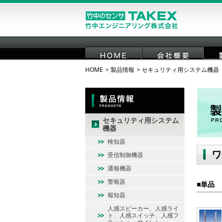
HOME
製品情報
セキュリティ用システム機器
HOME
会社概要
セキュリティ用システム
機器
検知器
ワ
受信制御機器
通報機器
警報器
単品
報知器
人感スピーカー、人感ライ
ト、人感スイッチ、人感フ