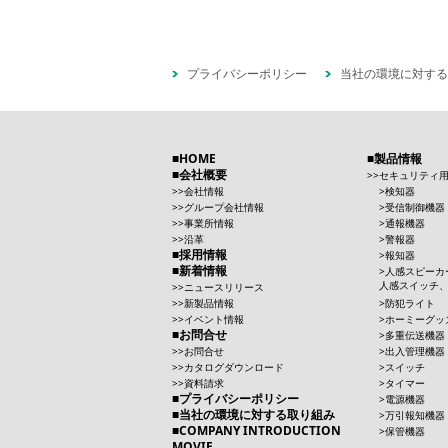
プライバシーポリシー
当社の環境に対する
HOME
製品情報
会社概要
セキュリティ
会社情報
検知器
グループ会社情報
受信制御機器
事業所情報
通報機器
沿革
警報器
採用情報
報知器
新着情報
人感スピーカ
人感スイッチ
ニュースリリース
新製品情報
防犯ライト
イベント情報
ホーミーグッ
お問合せ
多重伝送機器
お問合せ
出入管理機器
カタログダウンロード
スイッチ
資料請求
タイマー
プライバシーポリシー
電源機器
当社の環境に対する取り組み
万引報知機器
COMPANY INTRODUCTION
保管機器
MOVIE