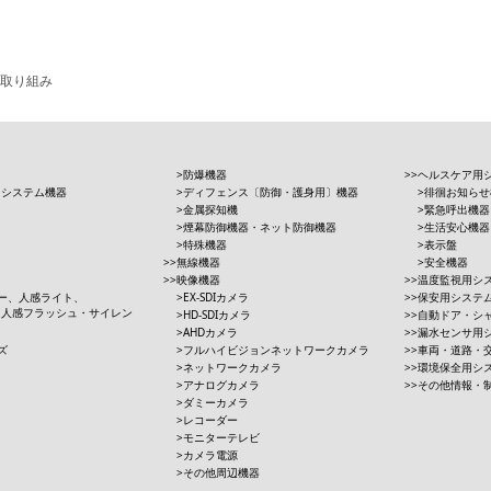
取り組み
防爆機器
ヘルスケア用
用システム機器
ディフェンス〔防御・護身用〕機器
徘徊お知らせ
金属探知機
緊急呼出機器
煙幕防御機器・ネット防御機器
生活安心機器
特殊機器
表示盤
無線機器
安全機器
映像機器
温度監視用シ
ー、人感ライト、
EX-SDIカメラ
保安用システ
、人感フラッシュ・サイレン
HD-SDIカメラ
自動ドア・シ
AHDカメラ
漏水センサ用
ズ
フルハイビジョンネットワークカメラ
車両・道路・
ネットワークカメラ
環境保全用シ
アナログカメラ
その他情報・
ダミーカメラ
レコーダー
モニターテレビ
カメラ電源
その他周辺機器