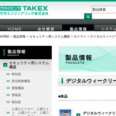
HOME
製品情報
セキュリティ用システム機器
タイマー
デジタルウィーク
HOME
会社概要
製品情報
システ
セキュリティ用システム
機器
検知器
デジタルウィークリ
受信制御機器
通報機器
警報器
単品
報知器
人感スピーカー、人感ライ
ト、人感スイッチ、人感フ
デジタルウィークリ