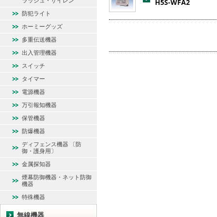
ラッシュ・サイレン
H5S-WFA2
防犯ライト
ホーミーグッズ
多重伝送機器
出入管理機器
スイッチ
タイマー
電源機器
万引報知機器
保管機器
防爆機器
ディフェンス機器 〔防
御・護身用〕
金属探知器
煙幕防御機器・ネット防御
機器
特殊機器
無線機器