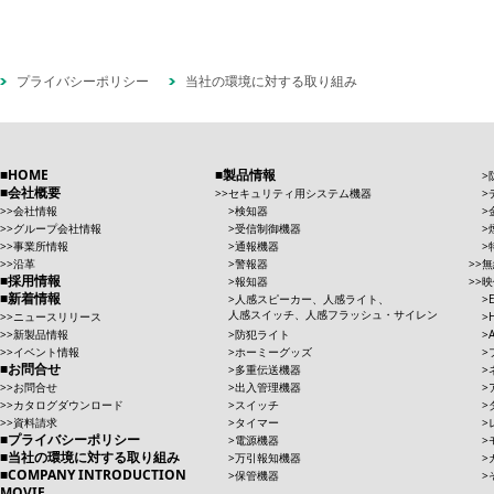
プライバシーポリシー
当社の環境に対する取り組み
HOME
製品情報
会社概要
セキュリティ用システム機器
会社情報
検知器
グループ会社情報
受信制御機器
事業所情報
通報機器
沿革
警報器
無
採用情報
報知器
映
新着情報
人感スピーカー、人感ライト、
人感スイッチ、人感フラッシュ・サイレン
ニュースリリース
新製品情報
防犯ライト
イベント情報
ホーミーグッズ
お問合せ
多重伝送機器
お問合せ
出入管理機器
カタログダウンロード
スイッチ
資料請求
タイマー
プライバシーポリシー
電源機器
当社の環境に対する取り組み
万引報知機器
COMPANY INTRODUCTION
保管機器
MOVIE