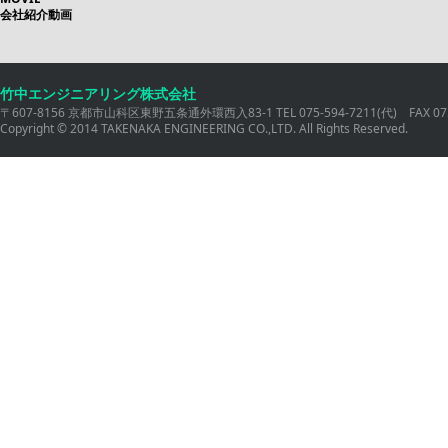
会社紹介動画
竹中エンジニアリング株式会社
〒607-8156 京都市山科区東野五条通外環西入83-1 TEL 075-594-7211(代) FAX 075
Copyright © 2014 TAKENAKA ENGINEERING CO.,LTD. All Rights Reserved.