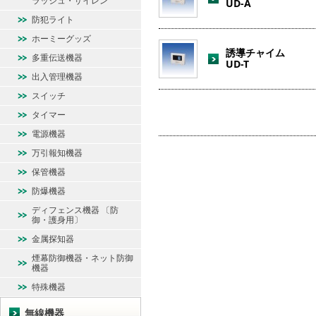
ラッシュ・サイレン
UD-A
防犯ライト
ホーミーグッズ
誘導チャイム
多重伝送機器
UD-T
出入管理機器
スイッチ
タイマー
電源機器
万引報知機器
保管機器
防爆機器
ディフェンス機器 〔防
御・護身用〕
金属探知器
煙幕防御機器・ネット防御
機器
特殊機器
無線機器