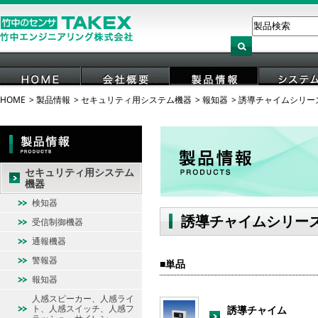
HOME
製品情報
セキュリティ用システム機器
報知器
誘導チャイムシリー
HOME
会社概要
製品情報
システ
セキュリティ用システム
機器
検知器
誘導チャイムシリー
受信制御機器
通報機器
警報器
単品
報知器
人感スピーカー、人感ライ
ト、人感スイッチ、人感フ
誘導チャイム