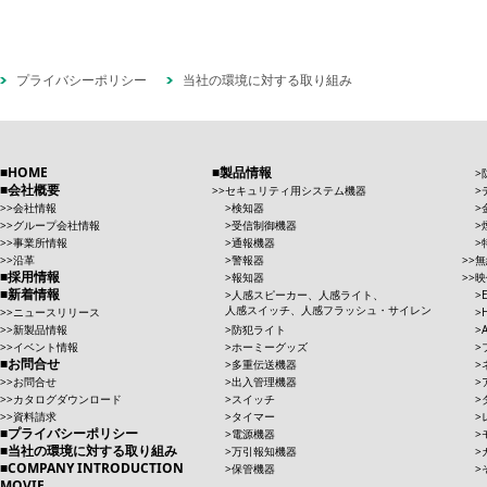
プライバシーポリシー
当社の環境に対する取り組み
HOME
製品情報
会社概要
セキュリティ用システム機器
会社情報
検知器
グループ会社情報
受信制御機器
事業所情報
通報機器
沿革
警報器
無
採用情報
報知器
映
新着情報
人感スピーカー、人感ライト、
人感スイッチ、人感フラッシュ・サイレン
ニュースリリース
新製品情報
防犯ライト
イベント情報
ホーミーグッズ
お問合せ
多重伝送機器
お問合せ
出入管理機器
カタログダウンロード
スイッチ
資料請求
タイマー
プライバシーポリシー
電源機器
当社の環境に対する取り組み
万引報知機器
COMPANY INTRODUCTION
保管機器
MOVIE