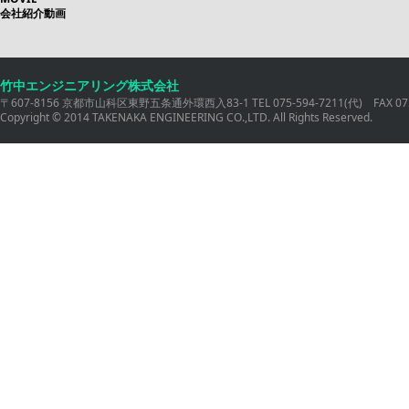
会社紹介動画
竹中エンジニアリング株式会社
〒607-8156 京都市山科区東野五条通外環西入83-1 TEL 075-594-7211(代) FAX 075
Copyright © 2014 TAKENAKA ENGINEERING CO.,LTD. All Rights Reserved.