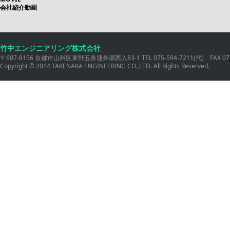
会社紹介動画
竹中エンジニアリング株式会社
〒607-8156 京都市山科区東野五条通外環西入83-1 TEL 075-594-7211(代) FAX 075
Copyright © 2014 TAKENAKA ENGINEERING CO.,LTD. All Rights Reserved.