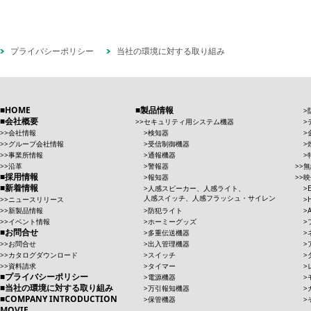
プライバシーポリシー
当社の環境に対する取り組み
HOME
製品情報
会社概要
セキュリティ用システム機器
会社情報
検知器
グループ会社情報
受信制御機器
事業所情報
通報機器
沿革
警報器
無
採用情報
報知器
映
新着情報
人感スピーカー、人感ライト、
人感スイッチ、人感フラッシュ・サイレン
ニュースリリース
新製品情報
防犯ライト
イベント情報
ホーミーグッズ
お問合せ
多重伝送機器
お問合せ
出入管理機器
カタログダウンロード
スイッチ
資料請求
タイマー
プライバシーポリシー
電源機器
当社の環境に対する取り組み
万引報知機器
COMPANY INTRODUCTION
保管機器
MOVIE