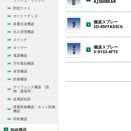
ラッシュ・サイレン
AJ360BEAR
防犯ライト
ホーミーグッズ
催涙スプレー
多重伝送機器
SD-95FFA53CG
出入管理機器
スイッチ
催涙スプレー
タイマー
V-9133-4FTS
電源機器
万引報知機器
保管機器
防爆機器
ディフェンス機器 〔防
御・護身用〕
金属探知器
煙幕防御機器・ネット防御
機器
特殊機器
無線機器