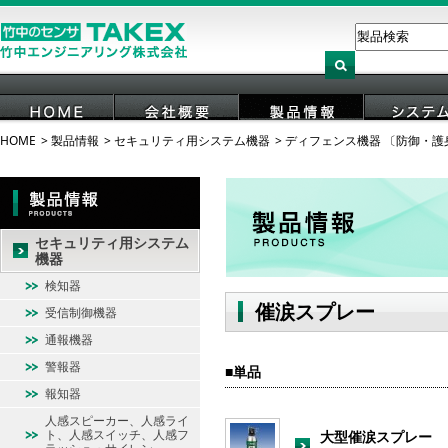
HOME
製品情報
セキュリティ用システム機器
ディフェンス機器 〔防御・護
HOME
会社概要
製品情報
システ
セキュリティ用システム
機器
検知器
催涙スプレー
受信制御機器
通報機器
警報器
単品
報知器
人感スピーカー、人感ライ
ト、人感スイッチ、人感フ
大型催涙スプレー