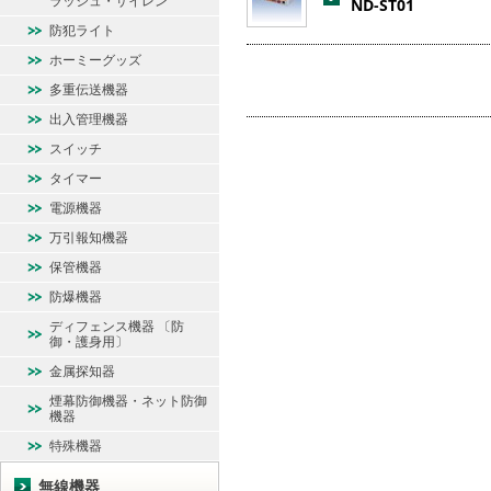
ラッシュ・サイレン
ND-ST01
防犯ライト
ホーミーグッズ
多重伝送機器
出入管理機器
スイッチ
タイマー
電源機器
万引報知機器
保管機器
防爆機器
ディフェンス機器 〔防
御・護身用〕
金属探知器
煙幕防御機器・ネット防御
機器
特殊機器
無線機器