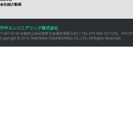
会社紹介動画
竹中エンジニアリング株式会社
〒607-8156 京都市山科区東野五条通外環西入83-1 TEL 075-594-7211(代) FAX 075
Copyright © 2014 TAKENAKA ENGINEERING CO.,LTD. All Rights Reserved.