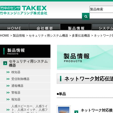
HOME
製品情報
セキュリティ用システム機器
多重伝送機器
ネットワーク
HOME
会社概要
製品情報
システ
セキュリティ用システム
機器
検知器
ネットワーク対応伝
受信制御機器
通報機器
警報器
単品
報知器
人感スピーカー、人感ライ
ト、人感スイッチ、人感フ
ネットワーク対応接