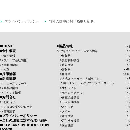
プライバシーポリシー
当社の環境に対する取り組み
HOME
製品情報
会社概要
セキュリティ用システム機器
会社情報
検知器
グループ会社情報
受信制御機器
事業所情報
通報機器
沿革
警報器
無
採用情報
報知器
映
新着情報
人感スピーカー、人感ライト、
人感スイッチ、人感フラッシュ・サイレン
ニュースリリース
新製品情報
防犯ライト
イベント情報
ホーミーグッズ
お問合せ
多重伝送機器
お問合せ
出入管理機器
カタログダウンロード
スイッチ
資料請求
タイマー
プライバシーポリシー
電源機器
当社の環境に対する取り組み
万引報知機器
COMPANY INTRODUCTION
保管機器
MOVIE