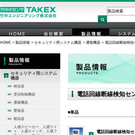
HOME
製品情報
セキュリティ用システム機器
通報機器
電話回線断線検知
HOME
会社概要
製品情報
システ
セキュリティ用システム
機器
検知器
電話回線断線検知セ
受信制御機器
通報機器
警報器
単品
報知器
人感スピーカー、人感ライ
ト、人感スイッチ、人感フ
電話回線断線検知セ