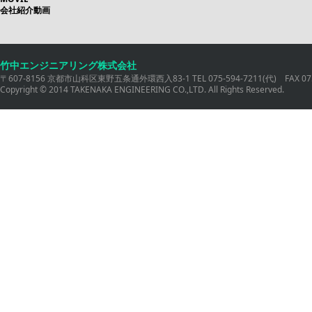
会社紹介動画
竹中エンジニアリング株式会社
〒607-8156 京都市山科区東野五条通外環西入83-1 TEL 075-594-7211(代) FAX 075
Copyright © 2014 TAKENAKA ENGINEERING CO.,LTD. All Rights Reserved.