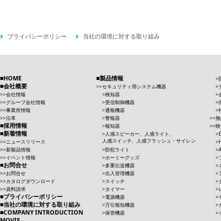
プライバシーポリシー
当社の環境に対する取り組み
HOME
製品情報
会社概要
セキュリティ用システム機器
会社情報
検知器
グループ会社情報
受信制御機器
事業所情報
通報機器
沿革
警報器
無
採用情報
報知器
映
新着情報
人感スピーカー、人感ライト、
人感スイッチ、人感フラッシュ・サイレン
ニュースリリース
新製品情報
防犯ライト
イベント情報
ホーミーグッズ
お問合せ
多重伝送機器
お問合せ
出入管理機器
カタログダウンロード
スイッチ
資料請求
タイマー
プライバシーポリシー
電源機器
当社の環境に対する取り組み
万引報知機器
COMPANY INTRODUCTION
保管機器
MOVIE