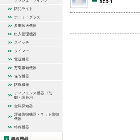
ラッシュ・サイレン
SCD-1
防犯ライト
ホーミーグッズ
多重伝送機器
出入管理機器
スイッチ
タイマー
電源機器
万引報知機器
保管機器
防爆機器
ディフェンス機器 〔防
御・護身用〕
金属探知器
煙幕防御機器・ネット防御
機器
特殊機器
無線機器