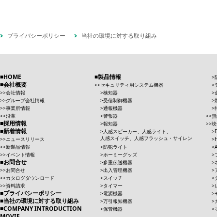
プライバシーポリシー
当社の環境に対する取り組み
HOME
製品情報
会社概要
セキュリティ用システム機器
会社情報
検知器
グループ会社情報
受信制御機器
事業所情報
通報機器
沿革
警報器
無
採用情報
報知器
映
新着情報
人感スピーカー、人感ライト、
人感スイッチ、人感フラッシュ・サイレン
ニュースリリース
新製品情報
防犯ライト
イベント情報
ホーミーグッズ
お問合せ
多重伝送機器
お問合せ
出入管理機器
カタログダウンロード
スイッチ
資料請求
タイマー
プライバシーポリシー
電源機器
当社の環境に対する取り組み
万引報知機器
COMPANY INTRODUCTION
保管機器
MOVIE