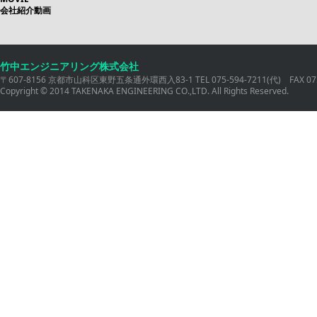
会社紹介動画
竹中エンジニアリング株式会社
〒607-8156 京都市山科区東野五条通外環西入83-1 TEL 075-594-7211(代) FAX 075
Copyright © 2014 TAKENAKA ENGINEERING CO.,LTD. All Rights Reserved.