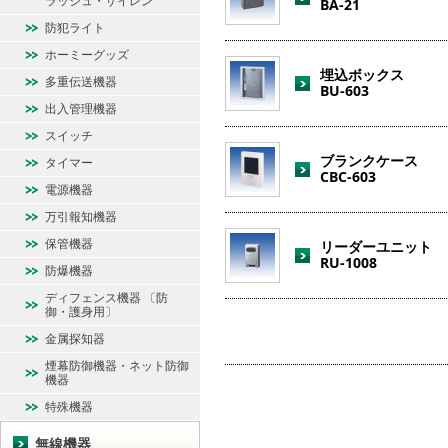
ラッシュ・サイレン
BA-21
防犯ライト
ホーミーグッズ
埋込ボックス
多重伝送機器
BU-603
出入管理機器
スイッチ
ブランクケース
タイマー
CBC-603
電源機器
万引報知機器
保管機器
リーダーユニット
RU-1008
防爆機器
ディフェンス機器 〔防
御・護身用〕
金属探知器
煙幕防御機器・ネット防御
機器
特殊機器
無線機器