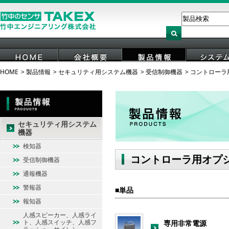
HOME
製品情報
セキュリティ用システム機器
受信制御機器
コントローラ
HOME
会社概要
製品情報
システ
セキュリティ用システム
機器
検知器
コントローラ用オプ
受信制御機器
通報機器
警報器
単品
報知器
人感スピーカー、人感ライ
ト、人感スイッチ、人感フ
専用非常電源