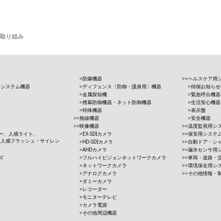
取り組み
防爆機器
ヘルスケア用
用システム機器
ディフェンス〔防御・護身用〕機器
徘徊お知らせ
金属探知機
緊急呼出機器
煙幕防御機器・ネット防御機器
生活安心機器
特殊機器
表示盤
無線機器
安全機器
映像機器
温度監視用シ
ー、人感ライト、
EX-SDIカメラ
保安用システ
、人感フラッシュ・サイレン
HD-SDIカメラ
自動ドア・シ
AHDカメラ
漏水センサ用
ズ
フルハイビジョンネットワークカメラ
車両・道路・
ネットワークカメラ
環境保全用シ
アナログカメラ
その他情報・
ダミーカメラ
レコーダー
モニターテレビ
カメラ電源
その他周辺機器