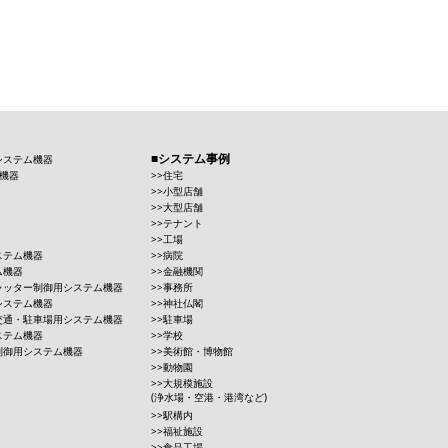
システム事例
システム機器
機器
住宅
小型店舗
大型店舗
テナント
工場
ステム機器
病院
ム機器
金融機関
ャッター制御用システム機器
事務所
システム機器
神社仏閣
交通・駐車場用システム機器
駐車場
ステム機器
学校
制御用システム機器
美術館・博物館
動物園
大規模施設
(浄水場・空港・港湾など)
駅構内
福祉施設
食品工場