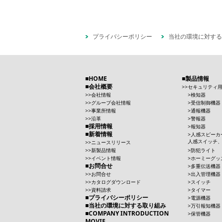
プライバシーポリシー
当社の環境に対する
HOME
製品情報
会社概要
セキュリティ
会社情報
検知器
グループ会社情報
受信制御機器
事業所情報
通報機器
沿革
警報器
採用情報
報知器
新着情報
人感スピーカ
人感スイッチ
ニュースリリース
新製品情報
防犯ライト
イベント情報
ホーミーグッ
お問合せ
多重伝送機器
お問合せ
出入管理機器
カタログダウンロード
スイッチ
資料請求
タイマー
プライバシーポリシー
電源機器
当社の環境に対する取り組み
万引報知機器
COMPANY INTRODUCTION
保管機器
MOVIE