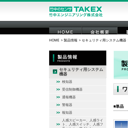
HOME
製品情報
セキュリティ用システム機器
HOME
会社概要
セキュリティ用システム
機器
検知器
ワ
受信制御機器
通報機器
警報器
単品
報知器
人感スピーカー、人感ライ
ト、人感スイッチ、人感フ