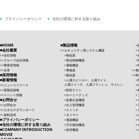
プライバシーポリシー
当社の環境に対する取り組み
HOME
製品情報
会社概要
セキュリティ用システム機器
会社情報
検知器
グループ会社情報
受信制御機器
事業所情報
通報機器
沿革
警報器
無
採用情報
報知器
映
新着情報
人感スピーカー、人感ライト、
人感スイッチ、人感フラッシュ・サイレン
ニュースリリース
新製品情報
防犯ライト
イベント情報
ホーミーグッズ
お問合せ
多重伝送機器
お問合せ
出入管理機器
カタログダウンロード
スイッチ
資料請求
タイマー
プライバシーポリシー
電源機器
当社の環境に対する取り組み
万引報知機器
COMPANY INTRODUCTION
保管機器
MOVIE