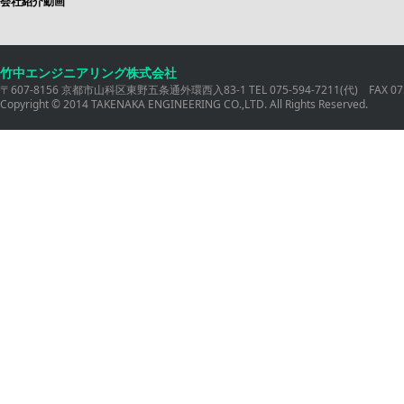
会社紹介動画
竹中エンジニアリング株式会社
〒607-8156 京都市山科区東野五条通外環西入83-1 TEL 075-594-7211(代) FAX 075
Copyright © 2014 TAKENAKA ENGINEERING CO.,LTD. All Rights Reserved.