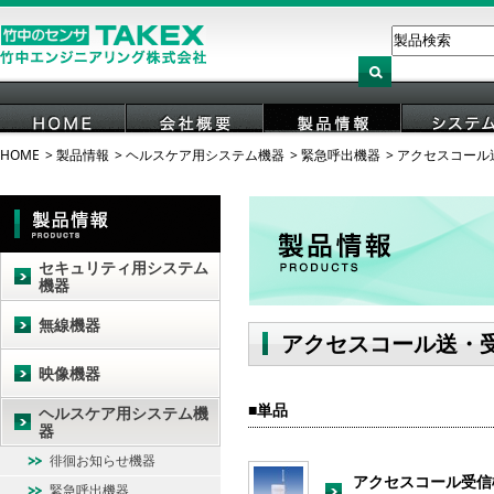
HOME
製品情報
ヘルスケア用システム機器
緊急呼出機器
アクセスコール
HOME
会社概要
製品情報
システ
セキュリティ用システム
機器
無線機器
アクセスコール送・
映像機器
単品
ヘルスケア用システム機
器
徘徊お知らせ機器
アクセスコール受信
緊急呼出機器