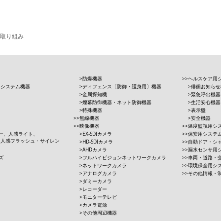
取り組み
防爆機器
ヘルスケア用
用システム機器
ディフェンス〔防御・護身用〕機器
徘徊お知らせ
金属探知機
緊急呼出機器
煙幕防御機器・ネット防御機器
生活安心機器
特殊機器
表示盤
無線機器
安全機器
映像機器
温度監視用シ
ー、人感ライト、
EX-SDIカメラ
保安用システ
、人感フラッシュ・サイレン
HD-SDIカメラ
自動ドア・シ
AHDカメラ
漏水センサ用
ズ
フルハイビジョンネットワークカメラ
車両・道路・
ネットワークカメラ
環境保全用シ
アナログカメラ
その他情報・
ダミーカメラ
レコーダー
モニターテレビ
カメラ電源
その他周辺機器