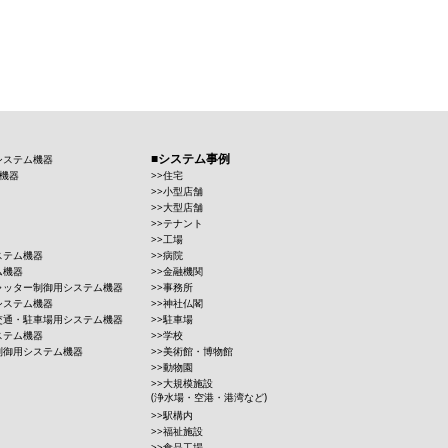
システム事例
システム機器
機器
住宅
小型店舗
大型店舗
テナント
工場
ステム機器
病院
ム機器
金融機関
ャッター制御用システム機器
事務所
システム機器
神社仏閣
交通・駐車場用システム機器
駐車場
ステム機器
学校
制御用システム機器
美術館・博物館
動物園
大規模施設
(浄水場・空港・港湾など)
駅構内
福祉施設
食品工場