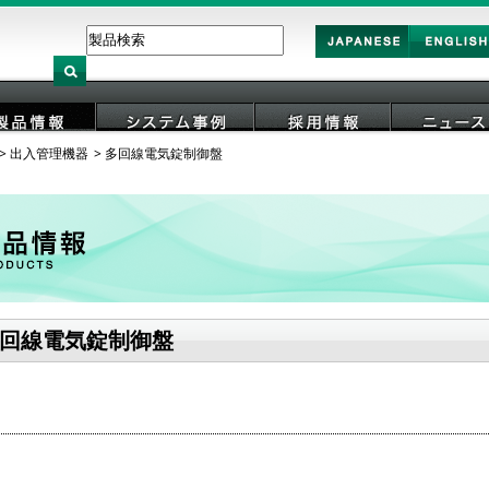
Japan
English
出入管理機器
多回線電気錠制御盤
製品情報
システム事例
採用情報
ニュース
回線電気錠制御盤