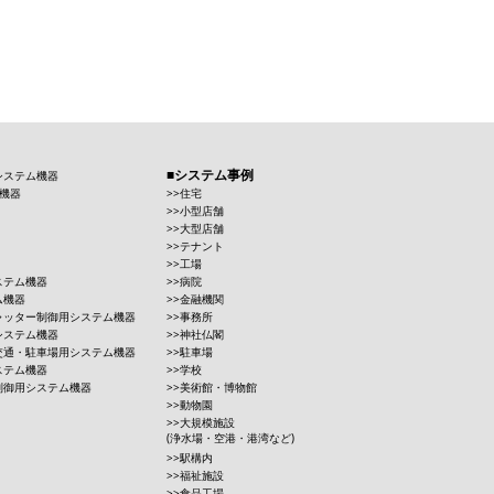
システム事例
システム機器
機器
住宅
小型店舗
大型店舗
テナント
工場
ステム機器
病院
ム機器
金融機関
ャッター制御用システム機器
事務所
システム機器
神社仏閣
交通・駐車場用システム機器
駐車場
ステム機器
学校
制御用システム機器
美術館・博物館
動物園
大規模施設
(浄水場・空港・港湾など)
駅構内
福祉施設
食品工場