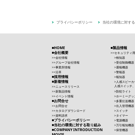
プライバシーポリシー
当社の環境に対する
HOME
製品情報
会社概要
セキュリティ
会社情報
検知器
グループ会社情報
受信制御機器
事業所情報
通報機器
沿革
警報器
採用情報
報知器
新着情報
人感スピーカ
人感スイッチ
ニュースリリース
新製品情報
防犯ライト
イベント情報
ホーミーグッ
お問合せ
多重伝送機器
お問合せ
出入管理機器
カタログダウンロード
スイッチ
資料請求
タイマー
プライバシーポリシー
電源機器
当社の環境に対する取り組み
万引報知機器
COMPANY INTRODUCTION
保管機器
MOVIE