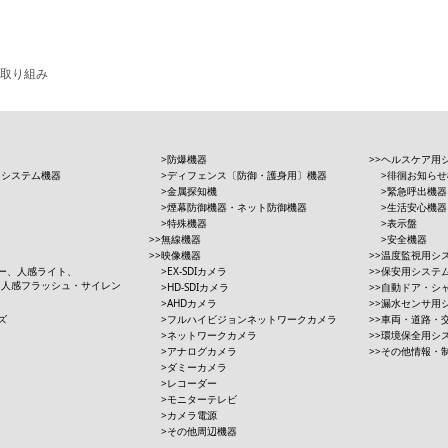
取り組み
防爆機器
ヘルスケア用
用システム機器
ディフェンス〔防御・護身用〕機器
徘徊お知らせ
金属探知機
緊急呼出機器
煙幕防御機器・ネット防御機器
生活安心機器
特殊機器
表示盤
無線機器
安全機器
映像機器
温度監視用シ
ー、人感ライト、
EX-SDIカメラ
保安用システ
、人感フラッシュ・サイレン
HD-SDIカメラ
自動ドア・シ
AHDカメラ
漏水センサ用
ズ
フルハイビジョンネットワークカメラ
車両・道路・
ネットワークカメラ
環境保全用シ
アナログカメラ
その他情報・
ダミーカメラ
レコーダー
モニターテレビ
カメラ電源
その他周辺機器