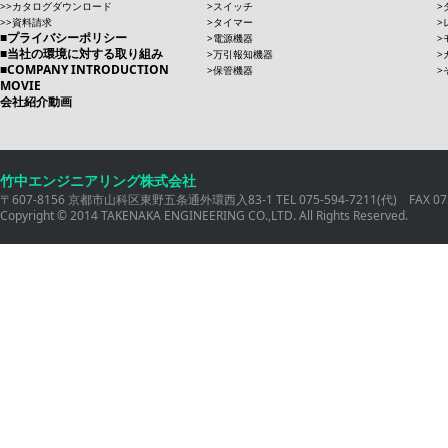
カタログダウンロード
スイッチ
資料請求
タイマー
プライバシーポリシー
電源機器
当社の環境に対する取り組み
万引報知機器
COMPANY INTRODUCTION
保管機器
MOVIE
会社紹介動画
竹中エンジニアリング株式会社
〒607-8156 京都市山科区東野五条通外環西入83-1 TEL 075-594-7211(代) FAX 075
Copyright © 2014 TAKENAKA ENGINEERING CO.,LTD. All Rights Reserved.