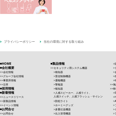
プライバシーポリシー
当社の環境に対する取り組み
HOME
製品情報
会社概要
セキュリティ用システム機器
会社情報
検知器
グループ会社情報
受信制御機器
事業所情報
通報機器
沿革
警報器
無
採用情報
報知器
映
新着情報
人感スピーカー、人感ライト、
人感スイッチ、人感フラッシュ・サイレン
ニュースリリース
新製品情報
防犯ライト
イベント情報
ホーミーグッズ
お問合せ
多重伝送機器
お問合せ
出入管理機器