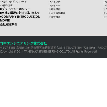
カタログダウンロード
スイッチ
資料請求
タイマー
プライバシーポリシー
電源機器
当社の環境に対する取り組み
万引報知機器
COMPANY INTRODUCTION
保管機器
MOVIE
会社紹介動画
竹中エンジニアリング株式会社
〒607-8156 京都市山科区東野五条通外環西入83-1 TEL 075-594-7211(代) FAX 075
Copyright © 2014 TAKENAKA ENGINEERING CO.,LTD. All Rights Reserved.