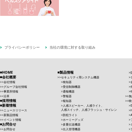
プライバシーポリシー
当社の環境に対する取り組み
HOME
製品情報
会社概要
セキュリティ用システム機器
会社情報
検知器
グループ会社情報
受信制御機器
事業所情報
通報機器
沿革
警報器
無
採用情報
報知器
映
新着情報
人感スピーカー、人感ライト、
人感スイッチ、人感フラッシュ・サイレン
ニュースリリース
新製品情報
防犯ライト
イベント情報
ホーミーグッズ
お問合せ
多重伝送機器
お問合せ
出入管理機器