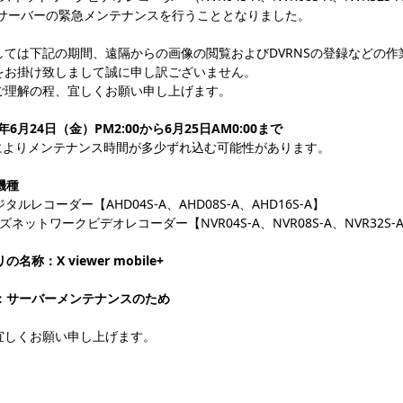
NSサーバーの緊急メンテナンスを行うこととなりました。
しては下記の期間、遠隔からの画像の閲覧およびDVRNSの登録などの
をお掛け致しまして誠に申し訳ございません。
ご理解の程、宜しくお願い申し上げます。
22年6月24日（金）PM2:00から6月25日AM0:00まで
によりメンテナンス時間が多少ずれ込む可能性があります。
象機種
ジタルレコーダー【AHD04S-A、AHD08S-A、AHD16S-A】
ズネットワークビデオレコーダー【NVR04S-A、NVR08S-A、NVR32S-
リの名称：X viewer mobile+
由：サーバーメンテナンスのため
宜しくお願い申し上げます。