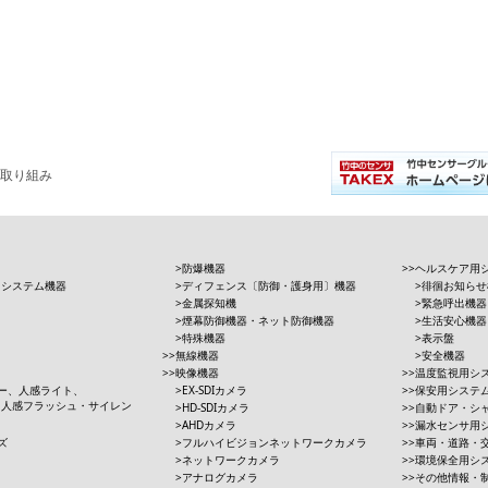
取り組み
防爆機器
ヘルスケア用
用システム機器
ディフェンス〔防御・護身用〕機器
徘徊お知らせ
金属探知機
緊急呼出機器
煙幕防御機器・ネット防御機器
生活安心機器
特殊機器
表示盤
無線機器
安全機器
映像機器
温度監視用シ
ー、人感ライト、
EX-SDIカメラ
保安用システ
、人感フラッシュ・サイレン
HD-SDIカメラ
自動ドア・シ
AHDカメラ
漏水センサ用
ズ
フルハイビジョンネットワークカメラ
車両・道路・
ネットワークカメラ
環境保全用シ
アナログカメラ
その他情報・