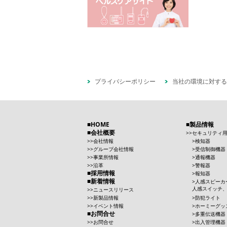
プライバシーポリシー
当社の環境に対する
HOME
製品情報
会社概要
セキュリティ
会社情報
検知器
グループ会社情報
受信制御機器
事業所情報
通報機器
沿革
警報器
採用情報
報知器
新着情報
人感スピーカ
人感スイッチ
ニュースリリース
新製品情報
防犯ライト
イベント情報
ホーミーグッ
お問合せ
多重伝送機器
お問合せ
出入管理機器