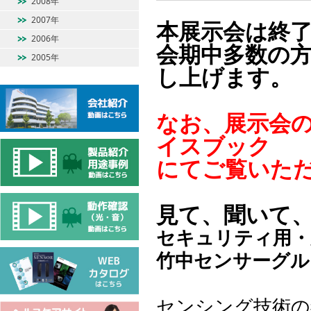
2008年
2007年
本展示会は終
2006年
会期中多数の
2005年
し上げます。
なお、展示会
イスブック
にてご覧いた
見て、聞いて
セキュリティ用・
竹中センサーグル
センシング技術の