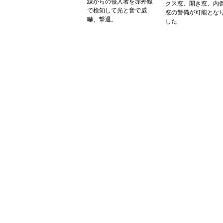
線からの侵入者を赤外線
クス窓、開き窓、内
で検知して光と音で威
窓の警備が可能とな
嚇、撃退。
した