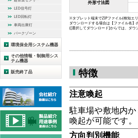
外形寸法図
LED信号灯
LED回転灯
※タブレット端末でZIPファイル(検知エリア図
ダウンロードする場合は【ファイル名】
車両出庫灯
([選択してダウンロード]からでは、ダ
パークゾーン
環境保全用システム機器
その他情報・制御用シス
テム機器
特徴
販売終了品
注意喚起
駐車場や敷地内か
喚起が可能です。
方向判別機能