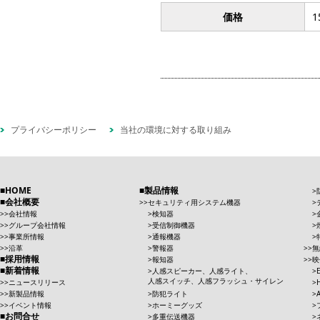
価格
1
プライバシーポリシー
当社の環境に対する取り組み
HOME
製品情報
会社概要
セキュリティ用システム機器
会社情報
検知器
グループ会社情報
受信制御機器
事業所情報
通報機器
沿革
警報器
無
採用情報
報知器
映
新着情報
人感スピーカー、人感ライト、
人感スイッチ、人感フラッシュ・サイレン
ニュースリリース
新製品情報
防犯ライト
イベント情報
ホーミーグッズ
お問合せ
多重伝送機器