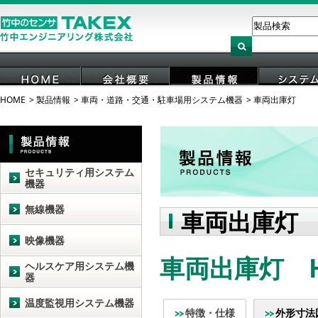
HOME
製品情報
車両・道路・交通・駐車場用システム機器
車両出庫灯
HOME
会社概要
製品情報
システ
セキュリティ用システム
機器
無線機器
車両出庫灯
映像機器
車両出庫灯 HU
ヘルスケア用システム機
器
温度監視用システム機器
特徴・仕様
外形寸法