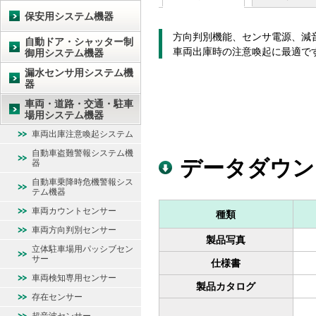
保安用システム機器
方向判別機能、センサ電源、減
自動ドア・シャッター制
車両出庫時の注意喚起に最適で
御用システム機器
漏水センサ用システム機
器
車両・道路・交通・駐車
場用システム機器
車両出庫注意喚起システム
自動車盗難警報システム機
データダウン
器
自動車乗降時危機警報シス
テム機器
車両カウントセンサー
種類
車両方向判別センサー
製品写真
立体駐車場用パッシブセン
サー
仕様書
車両検知専用センサー
製品カタログ
存在センサー
超音波センサー