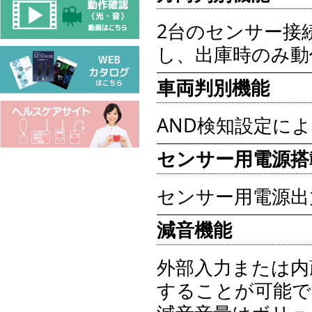
2台のセンサー接
し、出庫時のみ動
車両判別機能
AND検知設定に
センサー用電源搭
センサー用電源出力
減音機能
外部入力または内
することが可能で