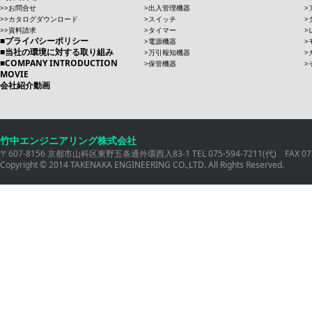
お問合せ
出入管理機器
カタログダウンロード
スイッチ
資料請求
タイマー
プライバシーポリシー
電源機器
当社の環境に対する取り組み
万引報知機器
COMPANY INTRODUCTION
保管機器
MOVIE
会社紹介動画
竹中エンジニアリング株式会社
〒607-8156 京都市山科区東野五条通外環西入83-1 TEL 075-594-7211(代) FAX 075
Copyright © 2014 TAKENAKA ENGINEERING CO.,LTD. All Rights Reserved.