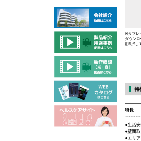
※タブレッ
ダウンロ
([選択
特
特長
●生活
●壁面
●エリ