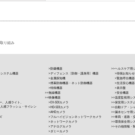
取り組み
防爆機器
ヘルスケア用
用システム機器
ディフェンス〔防御・護身用〕機器
徘徊お知らせ
金属探知機
緊急呼出機器
煙幕防御機器・ネット防御機器
生活安心機器
特殊機器
表示盤
無線機器
安全機器
映像機器
温度監視用シ
ー、人感ライト、
EX-SDIカメラ
保安用システ
、人感フラッシュ・サイレン
HD-SDIカメラ
自動ドア・シ
AHDカメラ
漏水センサ用
ズ
フルハイビジョンネットワークカメラ
車両・道路・
ネットワークカメラ
環境保全用シ
アナログカメラ
その他情報・
ダミーカメラ