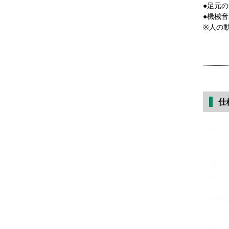
●足元
●機械
※人の
仕