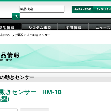
Japan
English
徘徊お知らせ機器
人の動きセンサー
製品情報
システム事例
採用情報
ニュース
の動きセンサー
動きセンサー HM-1B
出型)