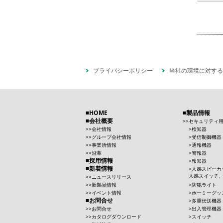
プライバシーポリシー
当社の環境に対する
HOME
製品情報
会社概要
セキュリティ
会社情報
検知器
グループ会社情報
受信制御機器
事業所情報
通報機器
沿革
警報器
採用情報
報知器
新着情報
人感スピーカ
人感スイッチ
ニュースリリース
新製品情報
防犯ライト
イベント情報
ホーミーグッ
お問合せ
多重伝送機器
お問合せ
出入管理機器
カタログダウンロード
スイッチ