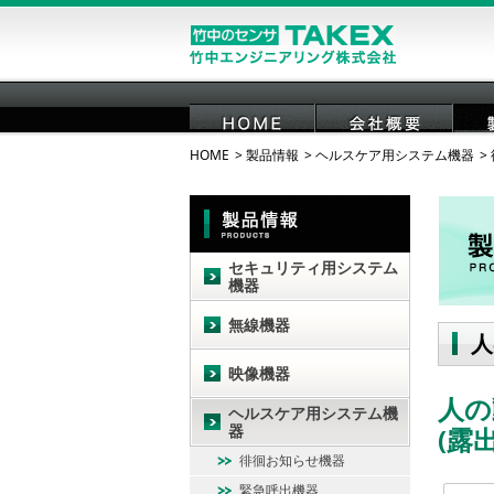
HOME
製品情報
ヘルスケア用システム機器
HOME
会社概要
セキュリティ用システム
機器
無線機器
人
映像機器
人の
ヘルスケア用システム機
器
(露
徘徊お知らせ機器
緊急呼出機器