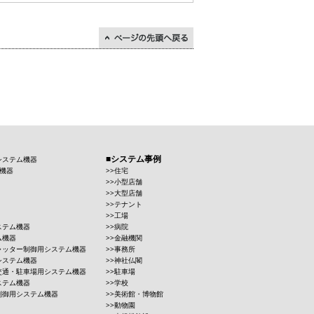
↑ページの先頭に戻る
システム事例
システム機器
機器
住宅
小型店舗
大型店舗
テナント
工場
ステム機器
病院
ム機器
金融機関
ャッター制御用システム機器
事務所
システム機器
神社仏閣
交通・駐車場用システム機器
駐車場
ステム機器
学校
制御用システム機器
美術館・博物館
動物園