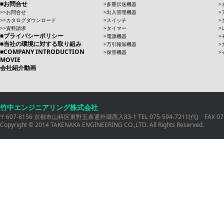
お問合せ
多重伝送機器
お問合せ
出入管理機器
カタログダウンロード
スイッチ
資料請求
タイマー
プライバシーポリシー
電源機器
当社の環境に対する取り組み
万引報知機器
COMPANY INTRODUCTION
保管機器
MOVIE
会社紹介動画
竹中エンジニアリング株式会社
〒607-8156 京都市山科区東野五条通外環西入83-1 TEL 075-594-7211(代) FAX 075
Copyright © 2014 TAKENAKA ENGINEERING CO.,LTD. All Rights Reserved.