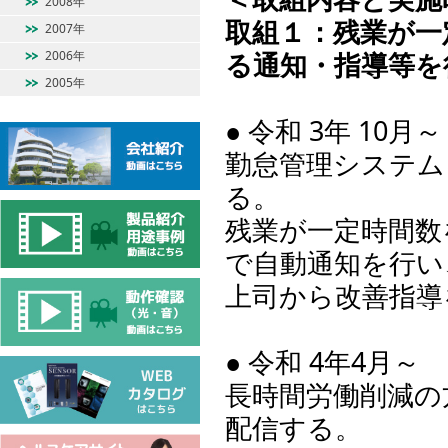
2008年
取組１：残業が一
2007年
る通知・指導等を
2006年
2005年
● 令和 3年 10月～
勤怠管理システム
る。
残業が一定時間数
で自動通知を行い
上司から改善指導
● 令和 4年4月～
長時間労働削減の
配信する。