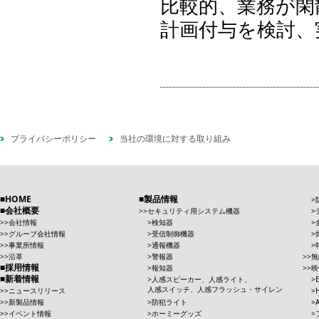
比較的、業務が閑
計画付与を検討、
プライバシーポリシー
当社の環境に対する取り組み
HOME
製品情報
会社概要
セキュリティ用システム機器
会社情報
検知器
グループ会社情報
受信制御機器
事業所情報
通報機器
沿革
警報器
無
採用情報
報知器
映
新着情報
人感スピーカー、人感ライト、
人感スイッチ、人感フラッシュ・サイレン
ニュースリリース
新製品情報
防犯ライト
イベント情報
ホーミーグッズ