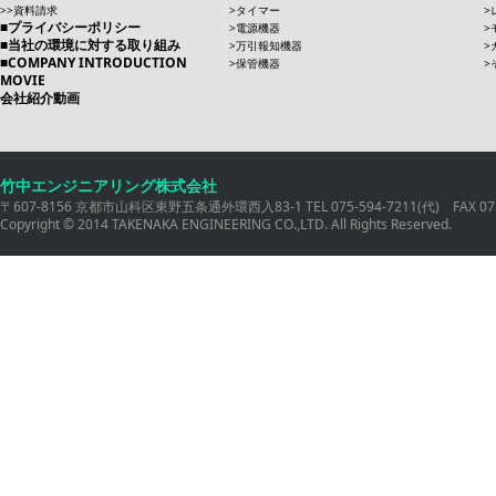
資料請求
タイマー
プライバシーポリシー
電源機器
当社の環境に対する取り組み
万引報知機器
COMPANY INTRODUCTION
保管機器
MOVIE
会社紹介動画
竹中エンジニアリング株式会社
〒607-8156 京都市山科区東野五条通外環西入83-1 TEL 075-594-7211(代) FAX 075
Copyright © 2014 TAKENAKA ENGINEERING CO.,LTD. All Rights Reserved.