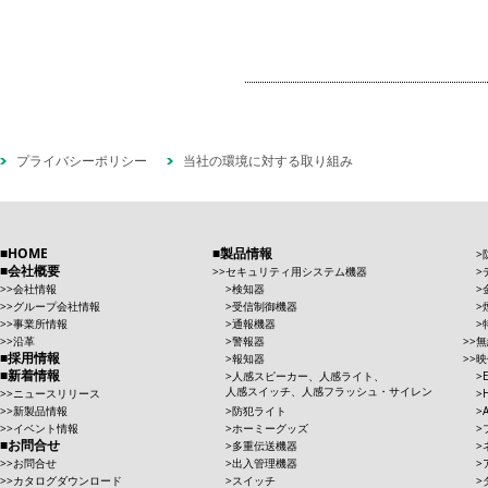
プライバシーポリシー
当社の環境に対する取り組み
HOME
製品情報
会社概要
セキュリティ用システム機器
会社情報
検知器
グループ会社情報
受信制御機器
事業所情報
通報機器
沿革
警報器
無
採用情報
報知器
映
新着情報
人感スピーカー、人感ライト、
人感スイッチ、人感フラッシュ・サイレン
ニュースリリース
新製品情報
防犯ライト
イベント情報
ホーミーグッズ
お問合せ
多重伝送機器
お問合せ
出入管理機器
カタログダウンロード
スイッチ