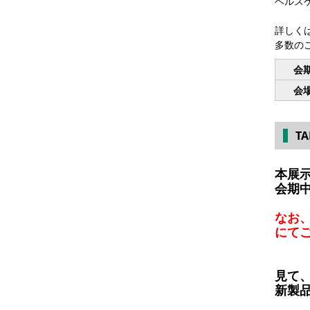
ヘルス
詳しく
多数の
会
会
T
本展
会期
なお
にて
見て
新製