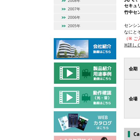
2008年
セキュ
2007年
竹中セ
2006年
センシ
2005年
なにと
（※ 
※詳し
会期
会場
Ca