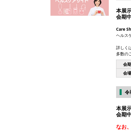
本展
会期
Care S
ヘルス
詳しく
多数の
会
会
令
本展
会期
なお