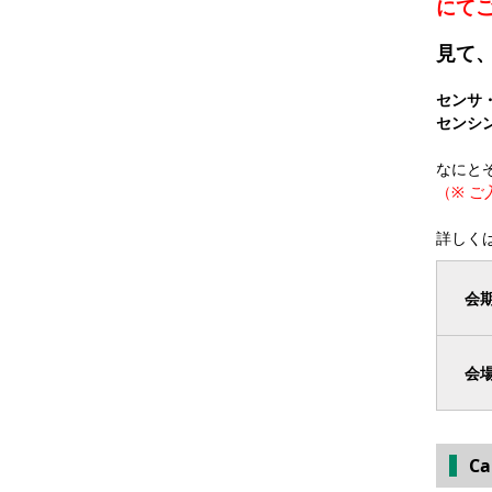
にて
見て
センサ
センシ
なにと
（※ 
詳しく
会
会
C