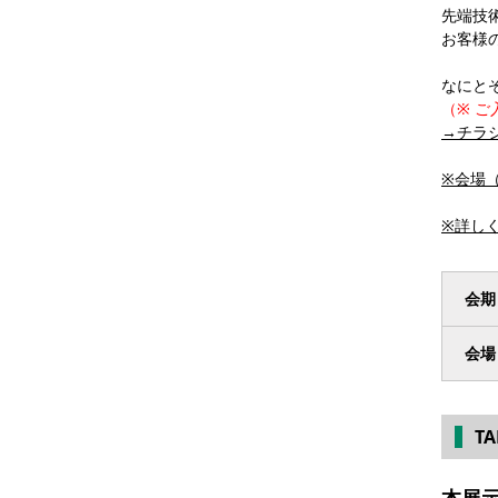
先端技
お客様
なにと
（※ 
→チラ
※会場
※詳し
会期
会場
T