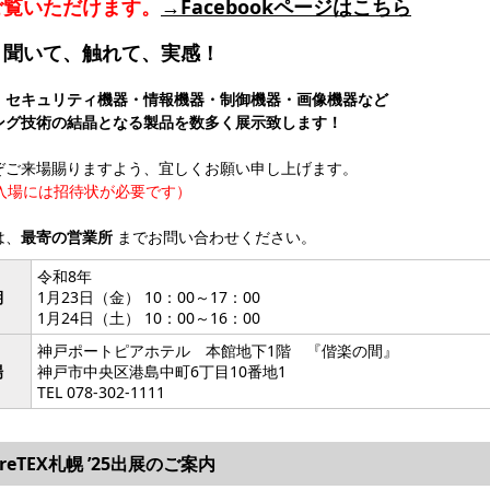
ご覧いただけます。
→Facebookページはこちら
、聞いて、触れて、実感！
・セキュリティ機器・情報機器・制御機器・画像機器など
ング技術の結晶となる製品を数多く展示致します！
ぞご来場賜りますよう、宜しくお願い申し上げます。
ご入場には招待状が必要です）
は、
最寄の営業所
までお問い合わせください。
令和8年
期
1月23日（金） 10：00～17：00
1月24日（土） 10：00～16：00
神戸ポートピアホテル 本館地下1階 『偕楽の間』
場
神戸市中央区港島中町6丁目10番地1
TEL 078-302-1111
areTEX札幌 ’25出展のご案内