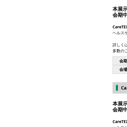
本展
会期
CareTE
ヘルス
詳しく
多数の
会
会
C
本展
会期
CareTE